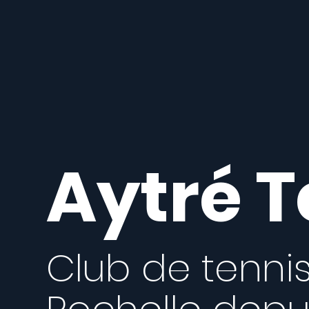
Aytré T
Club de tenni