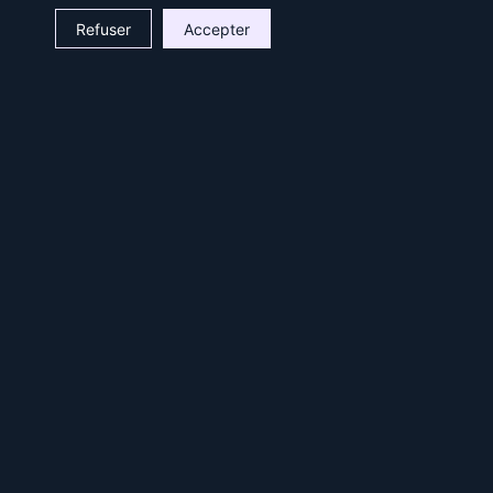
Refuser
Accepter
Retour
Les inscriptions pour les
stages de Pâques sont
ouvertes !